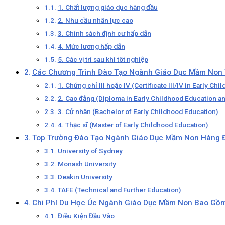
1. Chất lượng giáo dục hàng đầu
2. Nhu cầu nhân lực cao
3. Chính sách định cư hấp dẫn
4. Mức lương hấp dẫn
5. Các vị trí sau khi tôt nghiệp
Các Chương Trình Đào Tạo Ngành Giáo Dục Mầm Non 
1. Chứng chỉ III hoặc IV (Certificate III/IV in Early C
2. Cao đẳng (Diploma in Early Childhood Education an
3. Cử nhân (Bachelor of Early Childhood Education)
4. Thạc sĩ (Master of Early Childhood Education)
Top Trường Đào Tạo Ngành Giáo Dục Mầm Non Hàng Đ
University of Sydney
Monash University
Deakin University
TAFE (Technical and Further Education)
Chi Phí Du Học Úc Ngành Giáo Dục Mầm Non Bao Gồ
Điều Kiện Đầu Vào