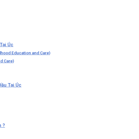
Tại Úc
hildhood Education and Care)
d Care)
ầu Tại Úc
m ?