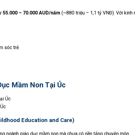
từ
55.000 – 70.000 AUD/năm
(~880 triệu – 1,1 tỷ VNĐ). Với kinh
m sóc trẻ.
Dục Mầm Non Tại Úc
 Úc
 Childhood Education and Care)
rong ngành giáo dục mầm non mà chưa có nền tảng chuyên môn.