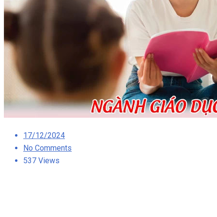
Posted
17/12/2024
on
No Comments
537 Views