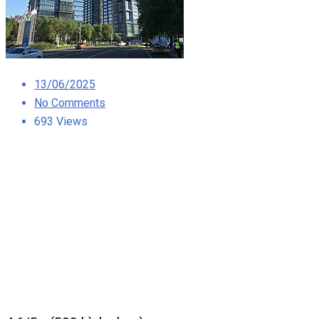
Posted
13/06/2025
on
No Comments
693 Views