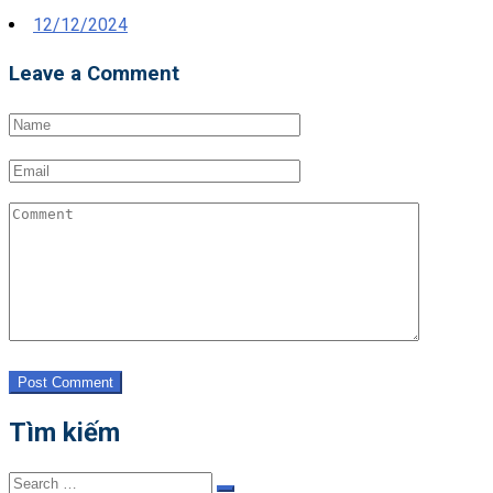
Posted
12/12/2024
on
Leave a Comment
Post Comment
Tìm kiếm
Search