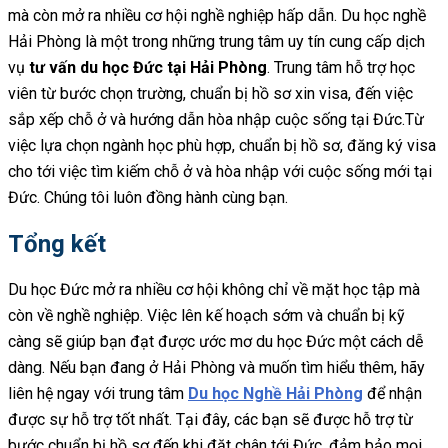
mà còn mở ra nhiều cơ hội nghề nghiệp hấp dẫn. Du học nghề
Hải Phòng là một trong những trung tâm uy tín cung cấp dịch
vụ
tư vấn du học Đức tại Hải Phòng
. Trung tâm hỗ trợ học
viên từ bước chọn trường, chuẩn bị hồ sơ xin visa, đến việc
sắp xếp chỗ ở và hướng dẫn hòa nhập cuộc sống tại Đức.Từ
việc lựa chọn ngành học phù hợp, chuẩn bị hồ sơ, đăng ký visa
cho tới việc tìm kiếm chỗ ở và hòa nhập với cuộc sống mới tại
Đức. Chúng tôi luôn đồng hành cùng bạn.
Tổng kết
Du học Đức mở ra nhiều cơ hội không chỉ về mặt học tập mà
còn về nghề nghiệp. Việc lên kế hoạch sớm và chuẩn bị kỹ
càng sẽ giúp bạn đạt được ước mơ du học Đức một cách dễ
dàng. Nếu bạn đang ở Hải Phòng và muốn tìm hiểu thêm, hãy
liên hệ ngay với trung tâm
Du học Nghề Hải Phòng
để nhận
được sự hỗ trợ tốt nhất. Tại đây, các bạn sẽ được hỗ trợ từ
bước chuẩn bị hồ sơ đến khi đặt chân tới Đức, đảm bảo mọi