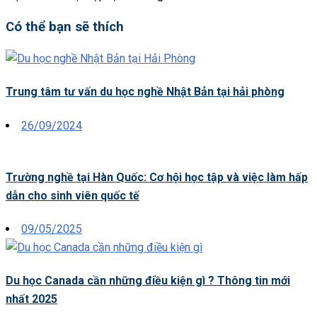
Có thể bạn sẽ thích
Trung tâm tư vấn du học nghề Nhật Bản tại hải phòng
Posted
26/09/2024
on
Trường nghề tại Hàn Quốc: Cơ hội học tập và việc làm hấp
dẫn cho sinh viên quốc tế
Posted
09/05/2025
on
Du học Canada cần những điều kiện gì ? Thông tin mới
nhất 2025