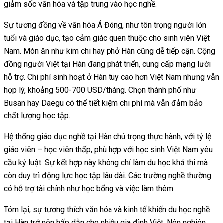
giảm sốc văn hóa và tập trung vào học nghề.
Sự tương đồng về văn hóa Á Đông, như tôn trọng người lớn
tuổi và giáo dục, tạo cảm giác quen thuộc cho sinh viên Việt
Nam. Món ăn như kim chi hay phở Hàn cũng dễ tiếp cận. Cộng
đồng người Việt tại Hàn đang phát triển, cung cấp mạng lưới
hỗ trợ. Chi phí sinh hoạt ở Hàn tuy cao hơn Việt Nam nhưng vẫn
hợp lý, khoảng 500-700 USD/tháng. Chọn thành phố như
Busan hay Daegu có thể tiết kiệm chi phí mà vẫn đảm bảo
chất lượng học tập.
Hệ thống giáo dục nghề tại Hàn chú trọng thực hành, với tỷ lệ
giáo viên – học viên thấp, phù hợp với học sinh Việt Nam yêu
cầu kỷ luật. Sự kết hợp này không chỉ làm du học khả thi mà
còn duy trì động lực học tập lâu dài. Các trường nghề thường
có hỗ trợ tài chính như học bổng và việc làm thêm.
Tóm lại, sự tương thích văn hóa và kinh tế khiến du học nghề
tại Hàn trở nên hấp dẫn cho nhiều gia đình Việt. Nên nghiên