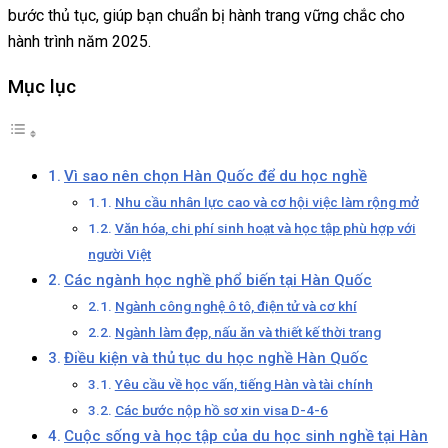
bước thủ tục, giúp bạn chuẩn bị hành trang vững chắc cho
hành trình năm 2025.
Mục lục
Vì sao nên chọn Hàn Quốc để du học nghề
Nhu cầu nhân lực cao và cơ hội việc làm rộng mở
Văn hóa, chi phí sinh hoạt và học tập phù hợp với
người Việt
Các ngành học nghề phổ biến tại Hàn Quốc
Ngành công nghệ ô tô, điện tử và cơ khí
Ngành làm đẹp, nấu ăn và thiết kế thời trang
Điều kiện và thủ tục du học nghề Hàn Quốc
Yêu cầu về học vấn, tiếng Hàn và tài chính
Các bước nộp hồ sơ xin visa D-4-6
Cuộc sống và học tập của du học sinh nghề tại Hàn