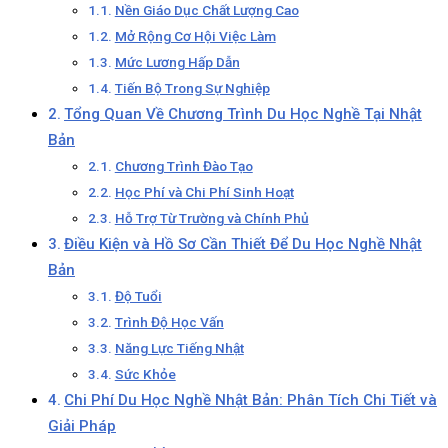
Nền Giáo Dục Chất Lượng Cao
Mở Rộng Cơ Hội Việc Làm
Mức Lương Hấp Dẫn
Tiến Bộ Trong Sự Nghiệp
Tổng Quan Về Chương Trình Du Học Nghề Tại Nhật
Bản
Chương Trình Đào Tạo
Học Phí và Chi Phí Sinh Hoạt
Hỗ Trợ Từ Trường và Chính Phủ
Điều Kiện và Hồ Sơ Cần Thiết Để Du Học Nghề Nhật
Bản
Độ Tuổi
Trình Độ Học Vấn
Năng Lực Tiếng Nhật
Sức Khỏe
Chi Phí Du Học Nghề Nhật Bản: Phân Tích Chi Tiết và
Giải Pháp