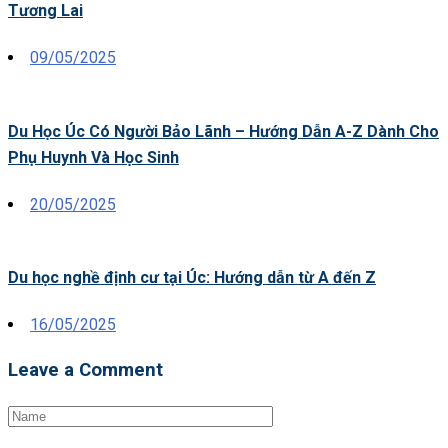
Tương Lai
Posted
09/05/2025
on
Du Học Úc Có Người Bảo Lãnh – Hướng Dẫn A-Z Dành Cho
Phụ Huynh Và Học Sinh
Posted
20/05/2025
on
Du học nghề định cư tại Úc: Hướng dẫn từ A đến Z
Posted
16/05/2025
on
Leave a Comment