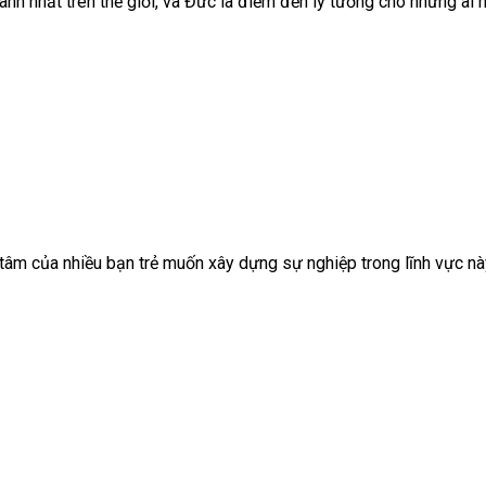
nh nhất trên thế giới, và Đức là điểm đến lý tưởng cho những ai 
tâm của nhiều bạn trẻ muốn xây dựng sự nghiệp trong lĩnh vực nà