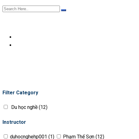
Filter Category
Du học nghề
(12)
Instructor
duhocnghehp001
(1)
Phạm Thế Sơn
(12)