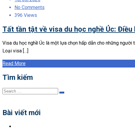
on
No Comments
396 Views
Tất tần tật về visa du học nghề Úc: Điều 
Visa du học nghề Úc là một lựa chọn hấp dẫn cho những người trẻ
Loại visa […]
Read More
Tìm kiếm
Search
Search
for:
Bài viết mới