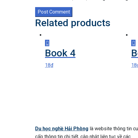
Post Comment
Related products
Book 4
B
18
₫
18
Du học nghề Hải Phòng
là website thông tin c
cấp thông tin chi tiết, cập nhật liên tục về các