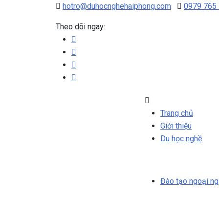
hotro@duhocnghehaiphong.com
0979 765
Theo dõi ngay:
Trang chủ
Giới thiệu
Du học nghề
Đào tạo ngoại n