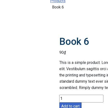
Products
Book 6
Book 6
90
₫
This is a simple product. Lo
elit. Vestibulum sagittis orc
the printing and typesetting
standard dummy text ever sin
scrambled. Rimply dummy text
Book
6
Add to cart