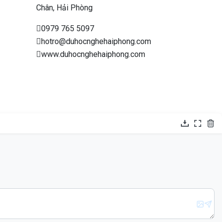
Chân, Hải Phòng
0979 765 5097
hotro@duhocnghehaiphong.com
www.duhocnghehaiphong.com