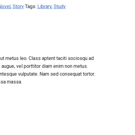
Novel
,
Story
Tags:
Library
,
Study
 ut metus leo. Class aptent taciti sociosqu ad
s augue, vel porttitor diam enim non metus.
lentesque vulputate. Nam sed consequat tortor.
assa massa.