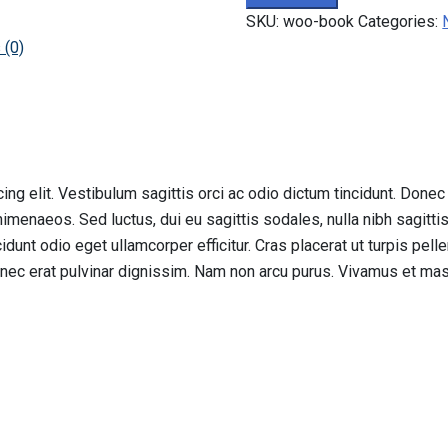
quantity
SKU:
woo-book
Categories:
 (0)
ng elit. Vestibulum sagittis orci ac odio dictum tincidunt. Donec
himenaeos. Sed luctus, dui eu sagittis sodales, nulla nibh sagitti
unt odio eget ullamcorper efficitur. Cras placerat ut turpis pel
us nec erat pulvinar dignissim. Nam non arcu purus. Vivamus et m