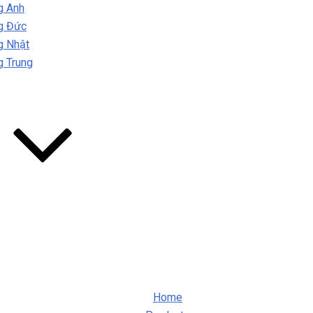
g Anh
ng Đức
g Nhật
g Trung
Home