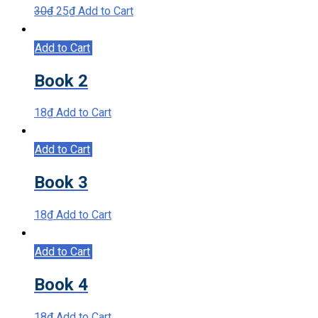
Original
Current
30
₫
25
₫
Add to Cart
price
price
was:
is:
Add to Cart
30₫.
25₫.
Book 2
18
₫
Add to Cart
Add to Cart
Book 3
18
₫
Add to Cart
Add to Cart
Book 4
18
₫
Add to Cart